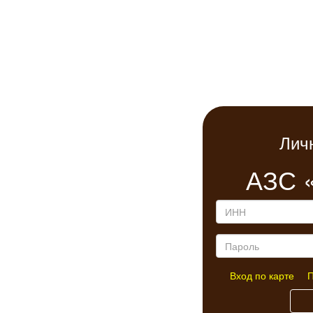
Лич
АЗС 
Вход по карте
П